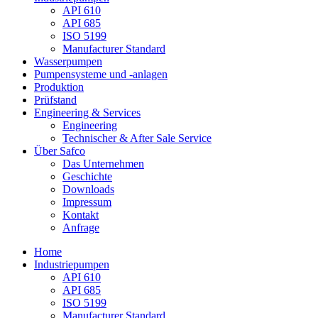
API 610
API 685
ISO 5199
Manufacturer Standard
Wasserpumpen
Pumpensysteme und -anlagen
Produktion
Prüfstand
Engineering & Services
Engineering
Technischer & After Sale Service
Über Safco
Das Unternehmen
Geschichte
Downloads
Impressum
Kontakt
Anfrage
Home
Industriepumpen
API 610
API 685
ISO 5199
Manufacturer Standard