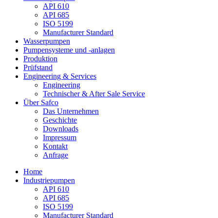
API 610
API 685
ISO 5199
Manufacturer Standard
Wasserpumpen
Pumpensysteme und -anlagen
Produktion
Prüfstand
Engineering & Services
Engineering
Technischer & After Sale Service
Über Safco
Das Unternehmen
Geschichte
Downloads
Impressum
Kontakt
Anfrage
Home
Industriepumpen
API 610
API 685
ISO 5199
Manufacturer Standard