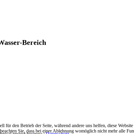
Wasser-Bereich
ell für den Betrieb der Seite, während andere uns helfen, diese Websit
 beachten Sie, dass bei einer Ablehnung womöglich nicht mehr alle Funk
chnical project business |
Datenschutz