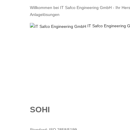
Willkommen bei IT Safco Engineering GmbH - Ihr Hers
Anlagelösungen
IT Safco Engineering
Home
Industriepumpen
Wasserpumpe
SOHI
Standard: ISO 2858/5199