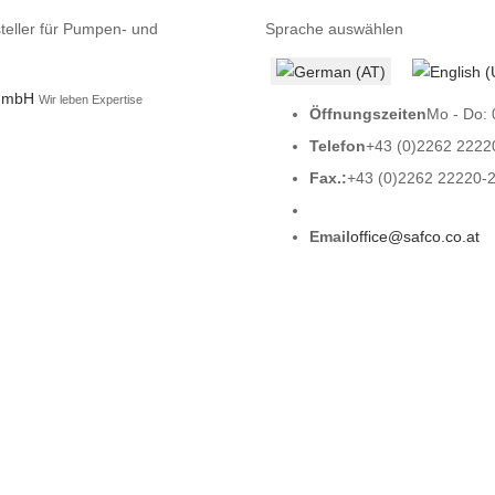
teller für Pumpen- und
Sprache auswählen
 GmbH
Wir leben Expertise
Öffnungszeiten
Mo - Do: 
Telefon
+43 (0)2262 2222
Fax.:
+43 (0)2262 22220-
Email
office@safco.co.at
n
Pumpensysteme und -anlagen
Produktion
Prüfstand