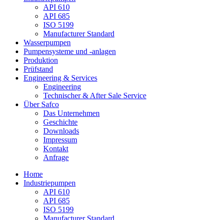
API 610
API 685
ISO 5199
Manufacturer Standard
Wasserpumpen
Pumpensysteme und -anlagen
Produktion
Prüfstand
Engineering & Services
Engineering
Technischer & After Sale Service
Über Safco
Das Unternehmen
Geschichte
Downloads
Impressum
Kontakt
Anfrage
Home
Industriepumpen
API 610
API 685
ISO 5199
Manufacturer Standard